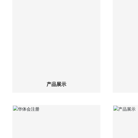
查看详细
产品展示