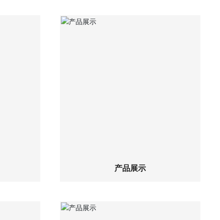
查看详细
产品展示