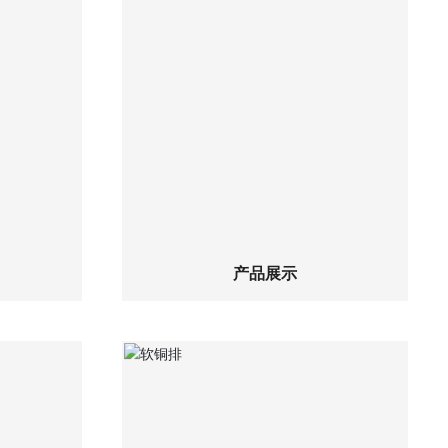
查看详细
产品展示