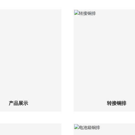
查看详细
查看详细
产品展示
转接铜排