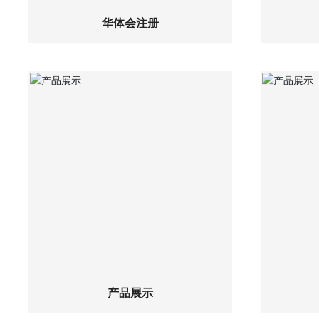
华体会注册
查看详细
产品展示