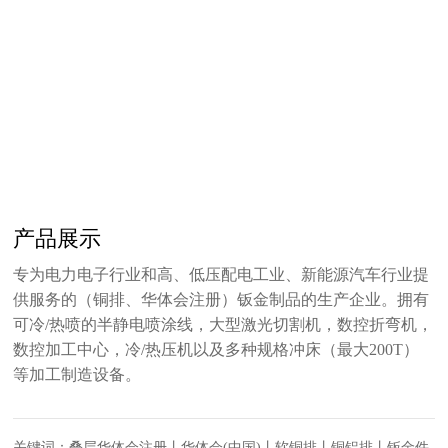
产品展示
专为电力电子行业和高、低压配电工业、新能源汽车行业提
供服务的（铜排、华体会注册）钣金制品的生产企业。拥有
可冷/热喷的半静电喷涂线，大型激光切割机，数控折弯机，
数控加工中心，冷/热压机以及多种规格冲床（最大200T）
等加工制造设备。
关键词：叠层华体会注册丨华体会(中国)丨软铜排丨铜铝排丨钣金件