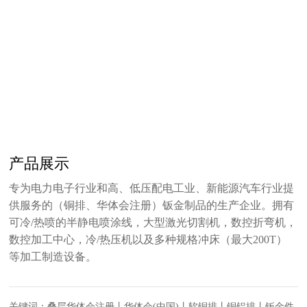
产品展示
专为电力电子行业和高、低压配电工业、新能源汽车行业提
供服务的（铜排、华体会注册）钣金制品的生产企业。拥有
可冷/热喷的半静电喷涂线，大型激光切割机，数控折弯机，
数控加工中心，冷/热压机以及多种规格冲床（最大200T）
等加工制造设备。
关键词：叠层华体会注册丨华体会(中国)丨软铜排丨铜铝排丨钣金件