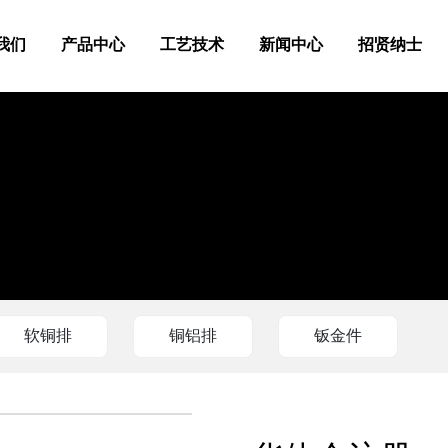
我们
产品中心
工艺技术
新闻中心
招贤纳士
软铜排
铜铝排
钣金件
+