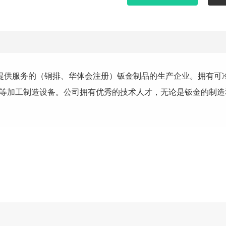
提供服务的（铜排、华体会注册）钣金制品的生产企业。拥有可
T）等加工制造设备。公司拥有优秀的技术人才，无论是钣金的制