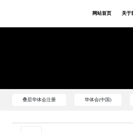
网站首页
关于
叠层华体会注册
华体会(中国)