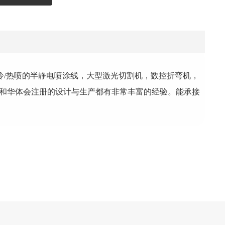
冷/热喷的半静电喷涂线，大型激光切割机，数控折弯机，
造和华体会注册的设计与生产都有非常丰富的经验。能承接