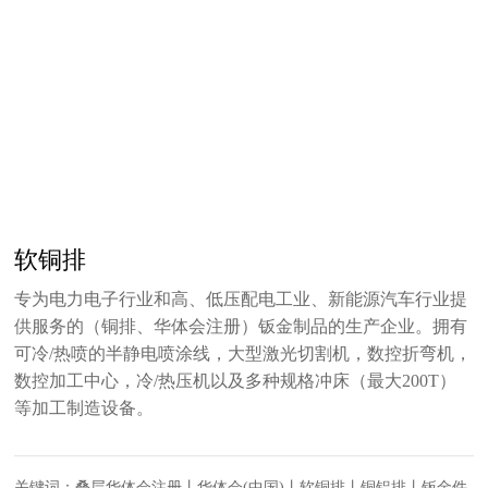
软铜排
专为电力电子行业和高、低压配电工业、新能源汽车行业提
供服务的（铜排、华体会注册）钣金制品的生产企业。拥有
可冷/热喷的半静电喷涂线，大型激光切割机，数控折弯机，
数控加工中心，冷/热压机以及多种规格冲床（最大200T）
等加工制造设备。
关键词：叠层华体会注册丨华体会(中国)丨软铜排丨铜铝排丨钣金件