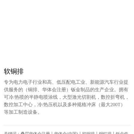
软铜排
专为电力电子行业和高、低压配电工业、新能源汽车行业提
供服务的（铜排、华体会注册）钣金制品的生产企业。拥有
可冷/热喷的半静电喷涂线，大型激光切割机，数控折弯机，
数控加工中心，冷/热压机以及多种规格冲床（最大200T）
等加工制造设备。
关键词：叠层华体会注册丨华体会(中国)丨软铜排丨铜铝排丨钣金件