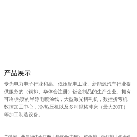
产品展示
专为电力电子行业和高、低压配电工业、新能源汽车行业提
供服务的（铜排、华体会注册）钣金制品的生产企业。拥有
可冷/热喷的半静电喷涂线，大型激光切割机，数控折弯机，
数控加工中心，冷/热压机以及多种规格冲床（最大200T）
等加工制造设备。
关键词：叠层华体会注册丨华体会(中国)丨软铜排丨铜铝排丨钣金件