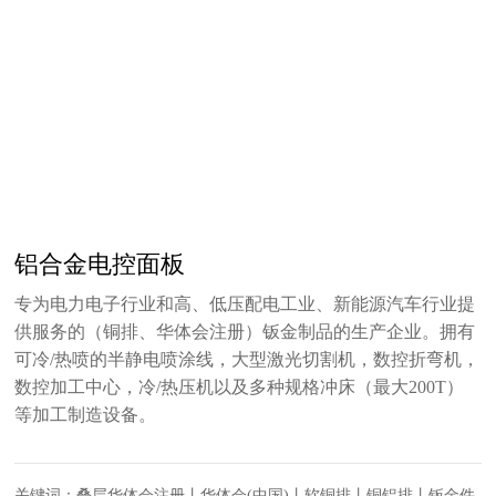
铝合金电控面板
专为电力电子行业和高、低压配电工业、新能源汽车行业提
供服务的（铜排、华体会注册）钣金制品的生产企业。拥有
可冷/热喷的半静电喷涂线，大型激光切割机，数控折弯机，
数控加工中心，冷/热压机以及多种规格冲床（最大200T）
等加工制造设备。
关键词：叠层华体会注册丨华体会(中国)丨软铜排丨铜铝排丨钣金件