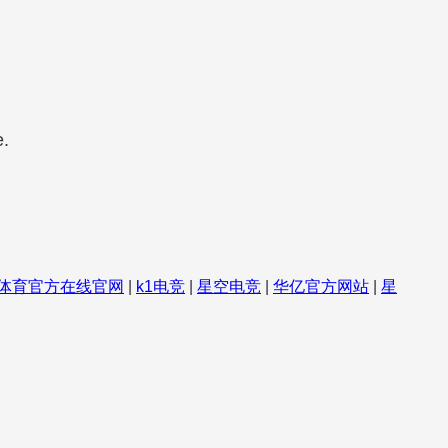
e.
。
体育官方在线官网
|
k1电竞
|
星空电竞
|
华亿官方网站
|
星