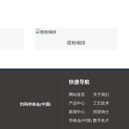
喷粉铜排
快捷导航
网站首页
关于我们
产品中心
工艺技术
扫码华体会(中国)
新闻中心
招贤纳士
华体会(中国)
数字名片