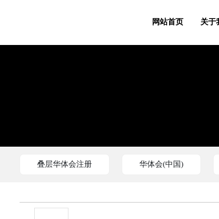
网站首页
关于
叠层华体会注册
华体会(中国)