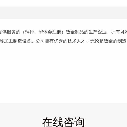
提供服务的（铜排、华体会注册）钣金制品的生产企业。拥有可
T）等加工制造设备。公司拥有优秀的技术人才，无论是钣金的制
在线咨询