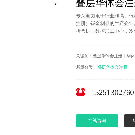
叠层华体会注
专为电力电子行业和高、低
注册）钣金制品的生产企业
折弯机，数控加工中心，冷/
关键词：叠层华体会注册丨华体
所属分类：
叠层华体会注册
15251302760
在线咨询