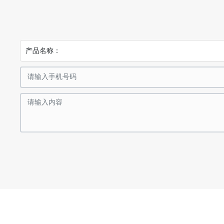
产品名称：